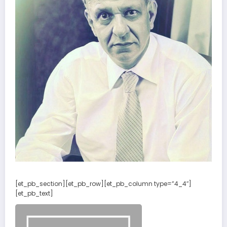
[et_pb_section][et_pb_row][et_pb_column type=”4_4″]
[et_pb_text]