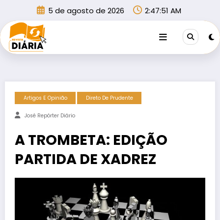
Pular
5 de agosto de 2026
2:47:51 AM
para
o
conteúdo
Artigos E Opinião
Direto De Prudente
José Repórter Diário
A TROMBETA: EDIÇÃO
PARTIDA DE XADREZ