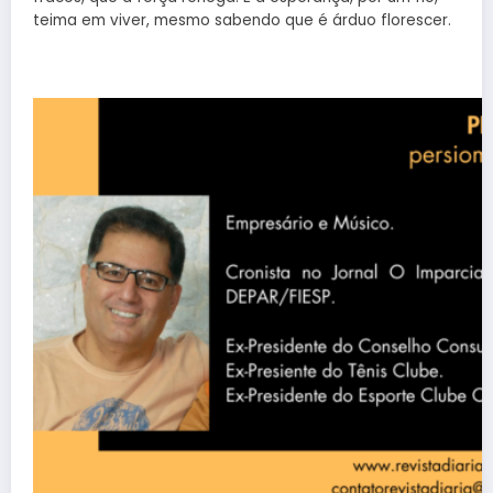
teima em viver, mesmo sabendo que é árduo florescer.