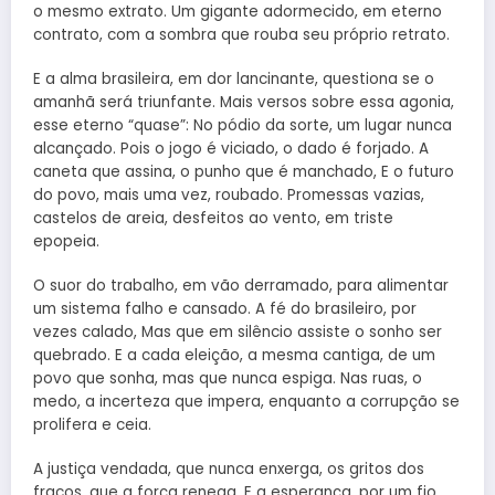
o mesmo extrato. Um gigante adormecido, em eterno
contrato, com a sombra que rouba seu próprio retrato.
E a alma brasileira, em dor lancinante, questiona se o
amanhã será triunfante. Mais versos sobre essa agonia,
esse eterno “quase”: No pódio da sorte, um lugar nunca
alcançado. Pois o jogo é viciado, o dado é forjado. A
caneta que assina, o punho que é manchado, E o futuro
do povo, mais uma vez, roubado. Promessas vazias,
castelos de areia, desfeitos ao vento, em triste
epopeia.
O suor do trabalho, em vão derramado, para alimentar
um sistema falho e cansado. A fé do brasileiro, por
vezes calado, Mas que em silêncio assiste o sonho ser
quebrado. E a cada eleição, a mesma cantiga, de um
povo que sonha, mas que nunca espiga. Nas ruas, o
medo, a incerteza que impera, enquanto a corrupção se
prolifera e ceia.
A justiça vendada, que nunca enxerga, os gritos dos
fracos, que a força renega. E a esperança, por um fio,