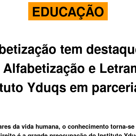
EDUCAÇÃO
betização tem destaqu
Alfabetização e Letra
ituto Yduqs em parceri
ares da vida humana, o conhecimento torna-se
ireito é a grande preocupação do Instituto Ydu