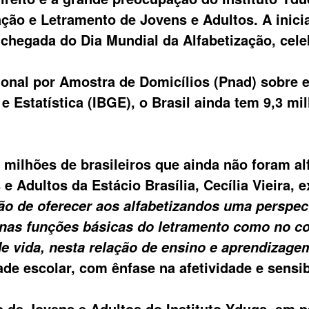
ação e Letramento de Jovens e Adultos. A ini
chegada do Dia Mundial da Alfabetização, cele
nal por Amostra de Domicílios (Pnad) sobre e
a e Estatística (IBGE), o Brasil ainda tem 9,3 m
milhões de brasileiros que ainda não foram a
e Adultos da Estácio Brasília,
Cecília Vieira
, 
o de oferecer aos alfabetizandos uma perspect
o nas funções básicas do letramento como no c
e vida, nesta relação de ensino e aprendizage
de escolar, com ênfase na afetividade e sensib
de Jovens e Adultos do Instituto Yduqs, em pa