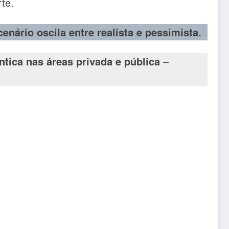
te.
ário oscila entre realista e pessimista.
tica nas áreas privada e pública
–