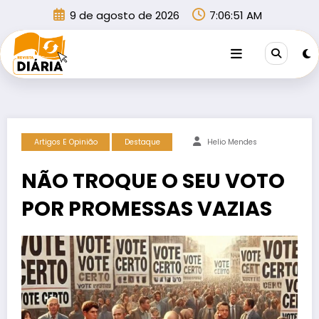
Pular
9 de agosto de 2026
7:06:52 AM
para
o
conteúdo
Artigos E Opinião
Destaque
Helio Mendes
NÃO TROQUE O SEU VOTO
POR PROMESSAS VAZIAS