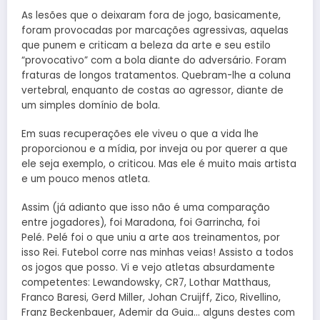
As lesões que o deixaram fora de jogo, basicamente,
foram provocadas por marcações agressivas, aquelas
que punem e criticam a beleza da arte e seu estilo
“provocativo” com a bola diante do adversário. Foram
fraturas de longos tratamentos. Quebram-lhe a coluna
vertebral, enquanto de costas ao agressor, diante de
um simples domínio de bola.
Em suas recuperações ele viveu o que a vida lhe
proporcionou e a mídia, por inveja ou por querer a que
ele seja exemplo, o criticou. Mas ele é muito mais artista
e um pouco menos atleta.
Assim (já adianto que isso não é uma comparação
entre jogadores), foi Maradona, foi Garrincha, foi
Pelé. Pelé foi o que uniu a arte aos treinamentos, por
isso Rei. Futebol corre nas minhas veias! Assisto a todos
os jogos que posso. Vi e vejo atletas absurdamente
competentes: Lewandowsky, CR7, Lothar Matthaus,
Franco Baresi, Gerd Miller, Johan Cruijff, Zico, Rivellino,
Franz Beckenbauer, Ademir da Guia… alguns destes com