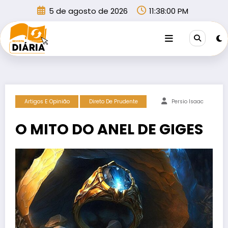
Pular
5 de agosto de 2026
11:38:00 PM
para
o
conteúdo
Artigos E Opinião
Direto De Prudente
Persio Isaac
O MITO DO ANEL DE GIGES