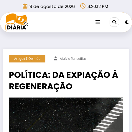
Pular
8 de agosto de 2026
4:20:12 PM
para
o
conteúdo
Artigos E Opinião
Aluízio Torrecillas
POLÍTICA: DA EXPIAÇÃO À
REGENERAÇÃO