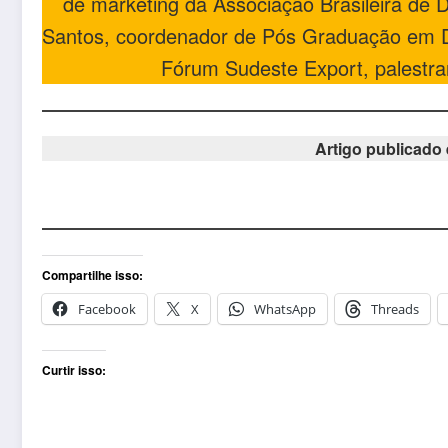
de marketing da Associação Brasileira de 
Santos, coordenador de Pós Graduação em Di
Fórum Sudeste Export, palestrant
Artigo publicado 
Compartilhe isso:
Facebook
X
WhatsApp
Threads
Curtir isso: