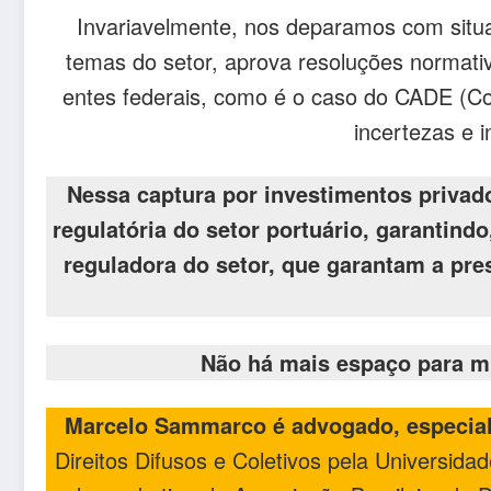
Invariavelmente, nos deparamos com situ
temas do setor, aprova resoluções normati
entes federais, como é o caso do CADE (Co
incertezas e i
Nessa captura por investimentos privado
regulatória do setor portuário, garantin
reguladora do setor, que garantam a pr
Não há mais espaço para m
Marcelo Sammarco é advogado, especiali
Direitos Difusos e Coletivos pela Universida