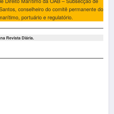
 de Direito Marítimo da OAB – Subsecção de
Santos, conselheiro do comitê permanente do
arítimo, portuário e regulatório.
na Revista Diária.