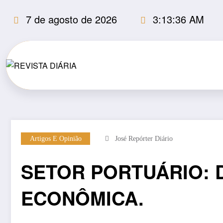
Pular
7 de agosto de 2026
3:13:36 AM
para
o
conteúdo
Artigos E Opinião
José Repórter Diário
SETOR PORTUÁRIO: 
ECONÔMICA.