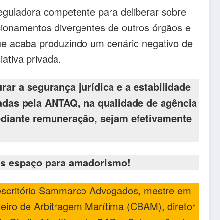
guladora competente para deliberar sobre
cionamentos divergentes de outros órgãos e
ue acaba produzindo um cenário negativo de
iativa privada.
ar a segurança jurídica e a estabilidade
tadas pela ANTAQ, na qualidade de agência
ediante remuneração, sejam efetivamente
is espaço para amadorismo!
 escritório Sammarco Advogados, mestre em
ileiro de Arbitragem Marítima (CBAM), diretor