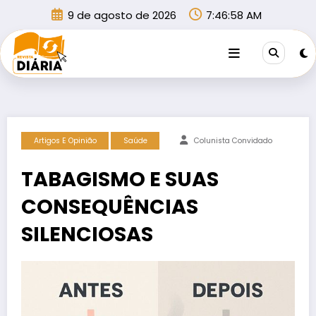
Pular
9 de agosto de 2026
7:46:58 AM
para
o
conteúdo
Artigos E Opinião
Saúde
Colunista Convidado
TABAGISMO E SUAS
CONSEQUÊNCIAS
SILENCIOSAS