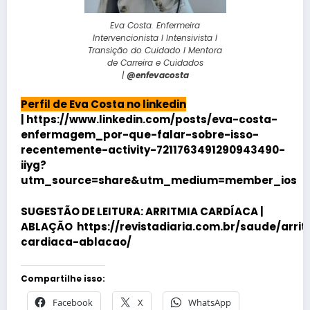
Eva Costa. Enfermeira
Intervencionista I Intensivista I
Transição do Cuidado I Mentora
de Carreira e Cuidados
|
@enfevacosta
Perfil de Eva Costa no linkedin
|
https://www.linkedin.com/posts/eva-costa-
enfermagem_por-que-falar-sobre-isso-
recentemente-activity-7211763491290943490-
iiyg?
utm_source=share&utm_medium=member_ios
SUGESTÃO DE LEITURA:
ARRITMIA CARDÍACA |
ABLAÇÃO
https://revistadiaria.com.br/saude/arri
cardiaca-ablacao/
Compartilhe isso:
Facebook
X
WhatsApp