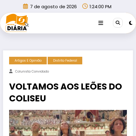
Pular
7 de agosto de 2026
1:24:00 PM
para
o
conteúdo
Artigos E Opinião
Distrito Federal
Colunista Convidado
VOLTAMOS AOS LEÕES DO
COLISEU