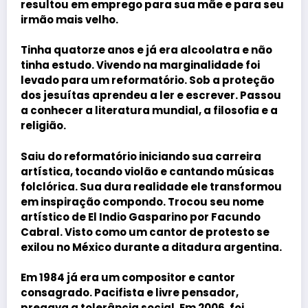
resultou em emprego para sua mãe e para seu
irmão mais velho.
Tinha quatorze anos e já era alcoolatra e não
tinha estudo. Vivendo na marginalidade foi
levado para um reformatório. Sob a proteção
dos jesuítas aprendeu a ler e escrever. Passou
a conhecer a literatura mundial, a filosofia e a
religião.
Saiu do reformatório iniciando sua carreira
artística, tocando violão e cantando músicas
folclórica. Sua dura realidade ele transformou
em inspiração compondo. Trocou seu nome
artístico de
El Indio Gasparino
por
Facundo
Cabral
. Visto como um cantor de protesto se
exilou no México durante a ditadura argentina.
Em 1984 já era um compositor e cantor
consagrado. Pacifista e livre pensador,
pregava a tolerância social. Em 2006, foi