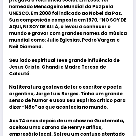
nomeado Mensageiro Mundial da Paz pela
UNESCO. Em 2008 foi indicado ao Nobel da Paz.
Sua composicão composta em 1970, “NO SOY DE
AQUI, NI SOY DE ALLÁ, o levou a conhecer o
mundo e gravar com grandes nomes da música
mundial como:
Julio Eglesias
,
Pedro Vargas
e
Neil Diamond
.
Seu lado espiritual teve grande influência de
Jesus Cristo
,
Ghandi
e
Madre Teresa de
Calcutá
.
Na literatura gostava de ler o escritor e poeta
argentino,
Jorge Luis Borges
. Tinha um grande
senso de humor e usou seu espírito critico para
dizer “Não” ao que acontecia no mundo.
Aos 74 anos depois de um show na Guatemala,
aceitou uma carona de
Henry Fariñas
,
empresário local. Sofreu um confuso atentado