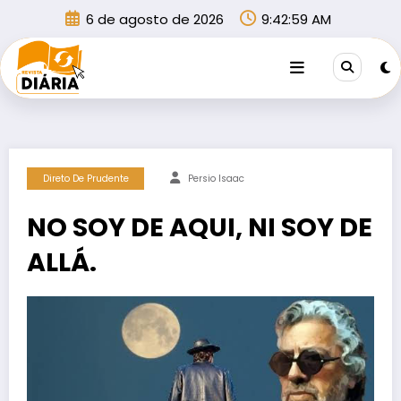
Pular
6 de agosto de 2026
9:43:00 AM
para
o
conteúdo
Direto De Prudente
Persio Isaac
NO SOY DE AQUI, NI SOY DE
ALLÁ.