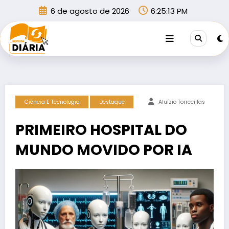
Pular
6 de agosto de 2026
6:25:13 PM
para
o
conteúdo
Ciência E Tecnologia
Destaque
Aluízio Torrecillas
PRIMEIRO HOSPITAL DO
MUNDO MOVIDO POR IA