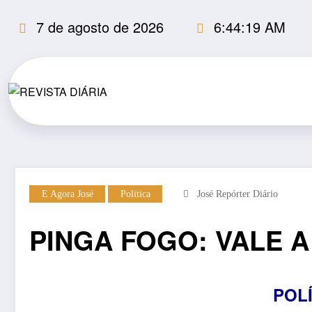
Pular
7 de agosto de 2026
6:44:20 AM
para
o
conteúdo
E Agora José
Política
José Repórter Diário
PINGA FOGO: VALE 
POL