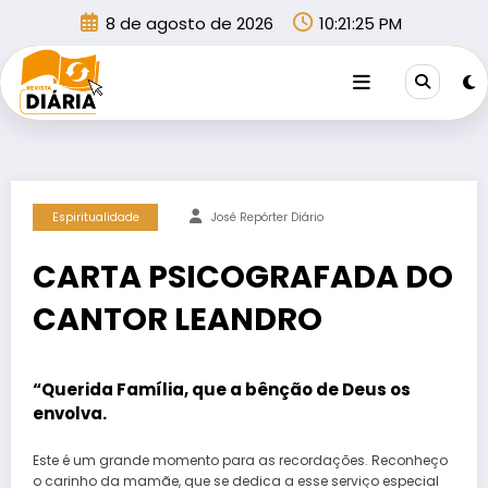
Pular
8 de agosto de 2026
10:21:25 PM
para
o
conteúdo
Espiritualidade
José Repórter Diário
CARTA PSICOGRAFADA DO
CANTOR LEANDRO
“Querida Família, que a bênção de Deus os
envolva.
Este é um grande momento para as recordações. Reconheço
o carinho da mamãe, que se dedica a esse serviço especial