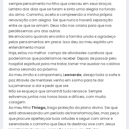
sempre pensamento no filho que cresceu em seus braços.
Lembro dos dias que se foram e sinto uma alegria no fundo
da alma. Caminho, aceito e compreendo a minha própria
renovação com alegria. Sei que nunca haverá separação
entre os que se amam. Deus não nos criaria para que nos
perdêssemos uns dos outros.
Me emociono quando encontro a família unida e agradeço
pelos pensamentos em prece. Isso deu ao meu espírito um
entendimento maior.
Hoje, estou no melhor campo de atividades curativas que
poderíamos que poderíamos receber. Depois de passar pelo
hospital espiritual para me tratar, tornei-me auxiliar na colônia
divina servindo ao próximo.
Ao meu irmão e companheiro, L
eonardo
, desejo toda a sorte e
paz.Através de mentores venho em sonho para te dar
luz,amenizar a dor e pedir que ore.
Não se esqueça que amanhã tudo renasce. Sempre
estivemos juntos nas horas boas e difíceis, com muita
coragem.
Ao meu filho
Thiago,
trago proteção do plano divino. Sei que
está atravessando um período de transformações, mas peço
que procure aperfeiçoar tuas virtudes e seguir com amor e
serenidade o caminho que Deus te destinou vive com Jesus