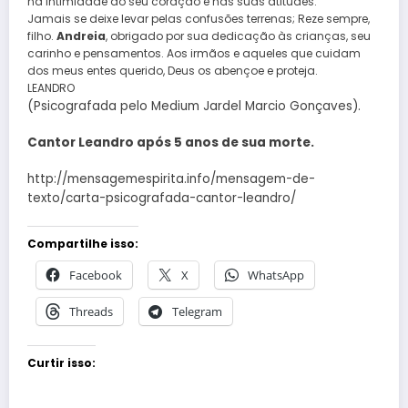
na intimidade do seu coração e nas suas atitudes.
Jamais se deixe levar pelas confusões terrenas; Reze sempre,
filho.
Andreia
, obrigado por sua dedicação às crianças, seu
carinho e pensamentos. Aos irmãos e aqueles que cuidam
dos meus entes querido, Deus os abençoe e proteja.
LEANDRO
(Psicografada pelo Medium Jardel Marcio Gonçaves).
Cantor Leandro após 5 anos de sua morte.
http://mensagemespirita.info/mensagem-de-
texto/carta-psicografada-cantor-leandro/
Compartilhe isso:
Facebook
X
WhatsApp
Threads
Telegram
Curtir isso: