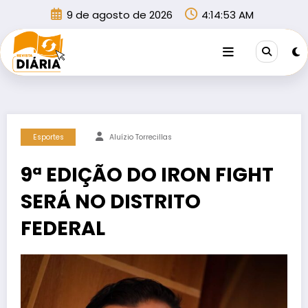
Pular
9 de agosto de 2026
4:14:54 AM
para
o
conteúdo
Esportes
Aluízio Torrecillas
9ª EDIÇÃO DO IRON FIGHT
SERÁ NO DISTRITO
FEDERAL