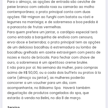
Para o almoço, as opções de entrada são ceviche de
peixe branco com cebola roxa ou camarão ao molho
contemporâneo; o prato principal conta com duas
opções: filé-mignon ao funghi com batata ou rösti e
legumes na manteiga; e de sobremesa a boa pedida é
a panacota de frutas vermelhas.
Para quem prefere um jantar, o cardápio especial terá
como entrada a barquinha de endívia com cenoura,
erva-doce e beterraba; o prato principal tem as opções
de um delicioso bacalhau à estremadura ou lombo de
bacalhau grelhado em azeite extravirgem com pesto de
nozes e risoto de brócolis. Para fechar com chave de
ouro, a sobremesa é um apetitoso creme brulée.
E não para por aí. Na semana da mulher, para compras
acima de R$ 50,00, ou a cada dois buffets ou pratos à la
carte (almoço ou jantar), as mulheres poderão
concorrer a um voucher para um dia, com
acompanhante, no Bálsamo Spa. Haverá também
degustação de produtos congelados do spa, que
estarão à venda na Belini, no dia 8 de março.
Serviço