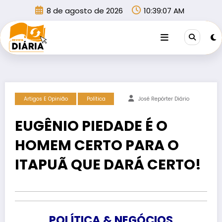
Pular
8 de agosto de 2026
10:39:09 AM
para
o
conteúdo
Artigos E Opinião
Política
José Repórter Diário
EUGÊNIO PIEDADE É O
HOMEM CERTO PARA O
ITAPUÃ QUE DARÁ CERTO!
POLÍTICA & NEGÓCIOS