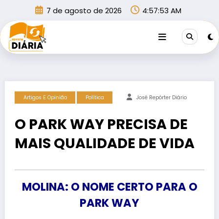
Pular
7 de agosto de 2026
4:57:53 AM
para
o
conteúdo
Artigos E Opinião
Política
José Repórter Diário
O PARK WAY PRECISA DE
MAIS QUALIDADE DE VIDA
MOLINA: O NOME CERTO PARA O
PARK WAY