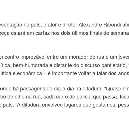
resentação no país, o ator e diretor Alexandre Ribondi 
peça estará em cartaz nos dois últimos finais de semana
ncontro improvável entre um morador de rua e um jovem 
írica, bem-humorada e distante do discurso panfletário,
ica e econômica – é importante voltar a falar dos anos 6
onde há passagens do dia-a-dia na ditadura. “Quase ni
abo de olho na rua, cada carro de polícia que passa. Isso 
o país. “A ditadura envolveu lugares que gostamos, pe