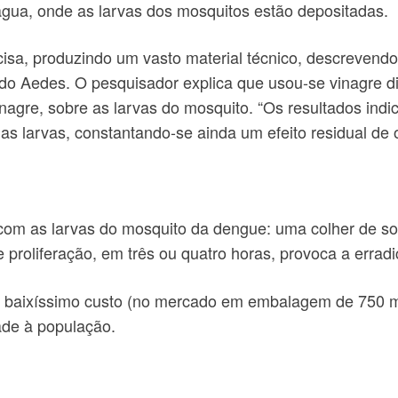
 água, onde as larvas dos mosquitos estão depositadas.
isa, produzindo um vasto material técnico, descrevendo 
s do Aedes. O pesquisador explica que usou-se vinagre d
 vinagre, sobre as larvas do mosquito. “Os resultados ind
as larvas, constantando-se ainda um efeito residual de o
com as larvas do mosquito da dengue: uma colher de so
e proliferação, em três ou quatro horas, provoca a errad
de baixíssimo custo (no mercado em embalagem de 750 m
ade à população.