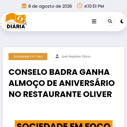
Pular
8 de agosto de 2026
4:10:51 PM
para
o
conteúdo
Sociedade Em Foco
José Repórter Diário
CONSELO BADRA GANHA
ALMOÇO DE ANIVERSÁRIO
NO RESTAURANTE OLIVER
SOCIEDADE EM FOCO