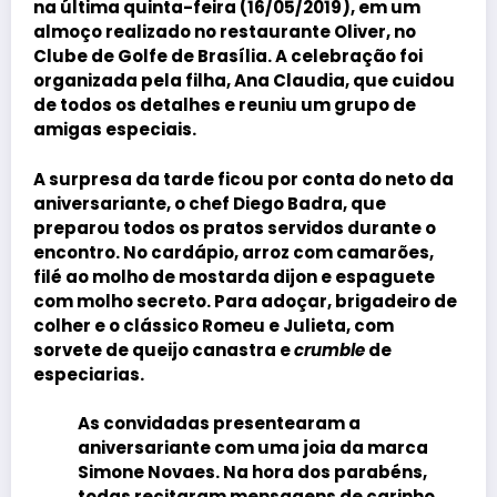
na última quinta-feira (16/05/2019), em um
almoço realizado no restaurante Oliver, no
Clube de Golfe de Brasília. A celebração foi
organizada pela filha,
Ana Claudia
, que cuidou
de todos os detalhes e reuniu um grupo de
amigas especiais.
A surpresa da tarde ficou por conta do neto da
aniversariante, o chef
Diego Badra
, que
preparou todos os pratos servidos durante o
encontro. No cardápio, arroz com camarões,
filé ao molho de mostarda dijon e espaguete
com molho secreto. Para adoçar, brigadeiro de
colher e o clássico Romeu e Julieta, com
sorvete de queijo canastra e
crumble
de
especiarias.
As convidadas presentearam a
aniversariante com uma joia da marca
Simone Novaes
. Na hora dos parabéns,
todas recitaram mensagens de carinho.