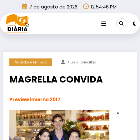
Pular
7 de agosto de 2026
12:54:46 PM
para
o
conteúdo
Sociedade Em Foco
Aluízio Torrecillas
MAGRELLA CONVIDA
Preview inverno 2017
A