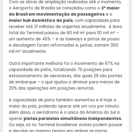
Com as obras de ampliação realizadas até o momento,
o Aeroporto de Brasília se consolidou como o
2º maior
do Brasil em movimentação de passageiros
e o
maior
hub
doméstico do país
, com capacidade para
receber até 21 milhões de viajantes anualmente. A área
total do Terminal passou de 60 mil m² para 110 mil m² –
um aumento de 45% – e as
taxiways
e pistas de pouso
e decolagem foram reformadas e, juntas, somam 300
mil m² atualmente.
Outra importante melhoria foi o incremento de 67% na
capacidade do pátio, totalizando 70 posições para
estacionamento de aeronaves, das quais 29 são pontes
de embarque – o que ajudou a diminuir para menos de
20% das operações em posições remotas.
A capacidade de pista também aumentou e é hoje a
maior do país, podendo operar até um voo por minuto.
Além disso, o aeródromo é o único da América do Sul a
operar
pistas paralelas simultâneas independentes
.
Ou seja, só no Terminal brasiliense aviões podem pousar
e decolar ao mesmo tempo em ambas as pistas.