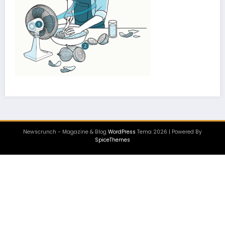
Newscrunch - Magazine & Blog
WordPress
Tema 2026 | Powered By
SpiceThemes