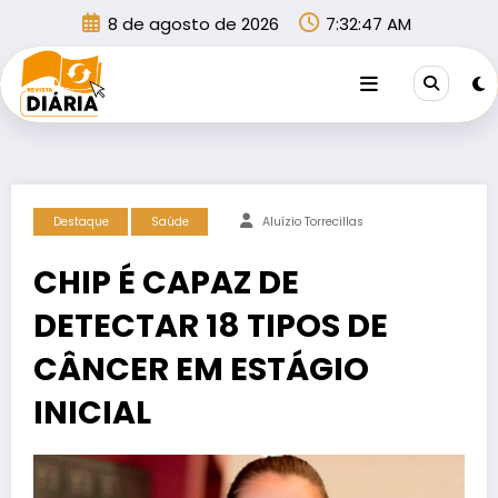
Pular
8 de agosto de 2026
7:32:47 AM
para
o
conteúdo
Destaque
Saúde
Aluízio Torrecillas
CHIP É CAPAZ DE
DETECTAR 18 TIPOS DE
CÂNCER EM ESTÁGIO
INICIAL